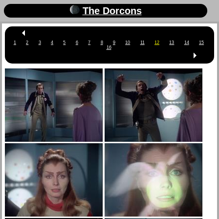
The Dorcons
1
2
3
4
5
6
7
8
9
10
11
12
13
14
15
16